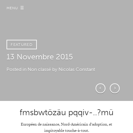
☰
MENU
FEATURED
FEATURED
13 Novembre 2015
Loi Renseignement
Posted in Non classé
Posted in A Demi-Mot
by Nicolas Constant
by Nicolas Constant
fmsbwtözäu pqqiv-..?mü
Européen de naissance, Nord-Américain d'adoption, et
impitoyable touche-à-tout.