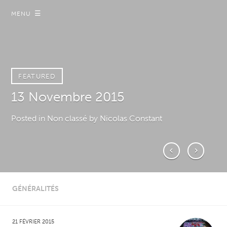
☰
MENU
FEATURED
FEATURED
13 Novembre 2015
Loi Renseignement
Posted in Non classé
Posted in A Demi-Mot
by Nicolas Constant
by Nicolas Constant
GÉNÉRALITÉS
21 FÉVRIER 2015