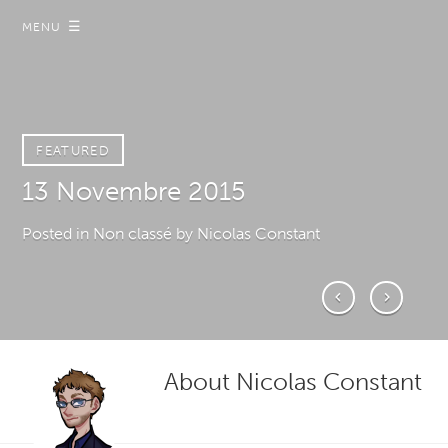
☰
MENU
FEATURED
FEATURED
13 Novembre 2015
Loi Renseignement
Posted in Non classé
Posted in A Demi-Mot
by Nicolas Constant
by Nicolas Constant
About
Nicolas Constant